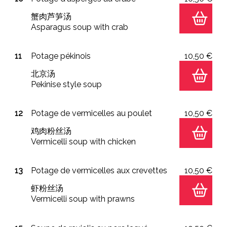
蟹肉芦笋汤
Asparagus soup with crab
11
Potage pékinois
10,50 €
北京汤
Pekinise style soup
12
Potage de vermicelles au poulet
10,50 €
鸡肉粉丝汤
Vermicelli soup with chicken
13
Potage de vermicelles aux crevettes
10,50 €
虾粉丝汤
Vermicelli soup with prawns