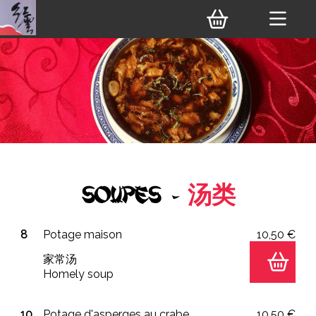
Soupes -
汤类
8
Potage maison
10,50 €
家常汤
Homely soup
10
Potage d'asperges au crabe
10,50 €