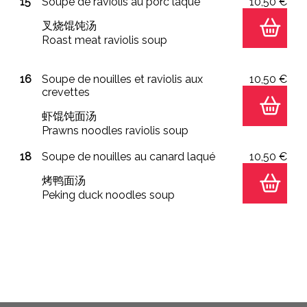
15
Soupe de raviolis au porc laqué
10,50 €
叉烧馄饨汤
Roast meat raviolis soup
16
Soupe de nouilles et raviolis aux
10,50 €
crevettes
虾馄饨面汤
Prawns noodles raviolis soup
18
Soupe de nouilles au canard laqué
10,50 €
烤鸭面汤
Peking duck noodles soup